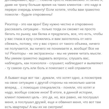
даже не трачу больше время на таких клиентов - это надо в
первую очередь клиенту! Если хотите, чтобы вам грамотно
помогли - будьте откровенны!
Риэлтор - это как врач! Ему нужно честно и откровенно
рассказать ситуацию - только тогда он сможет не просто
бегать по рынку, как белка и предлагать, все, что есть, чтобы
у вас глаза в кучу сложились и вам захотелось от него
сбежать, потому, что у вас стресс от такого объема, ничего
не получается, вы ничего не понимаете и, вообще! Все не
то! Риэлторы - не экстрасенсы - мы не умеем читать мысли.
Мы умеем грамотно задавать вопросы, слушать вас,
наблюдать, как психологи - слушают, наблюдают и выявляют
- ту самою суть или боль и помогают с ней справится
А бывает еще вот так - думали, что хотят одно, а посмотрев
на свою ситуацию с другой стороны на несколько шагов
вперед… с помощью специалиста - поняли, что хотят и
надо, вообще совсем иное! В итоге, в данной истории,
клиент поменял цель - это да, но, все равно, не послушал
меня, а послушал друзей, еще и обвинил меня, что вот там
есть квартиры! А мы их не смотрим!