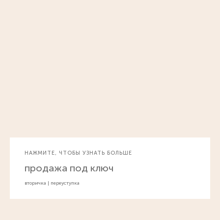
НАЖМИТЕ, ЧТОБЫ УЗНАТЬ БОЛЬШЕ
продажа под ключ
вторичка | переуступка