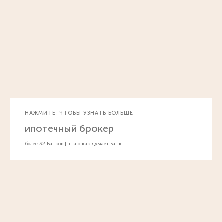
НАЖМИТЕ, ЧТОБЫ УЗНАТЬ БОЛЬШЕ
ипотечный брокер
более 32 Банков | знаю как думает Банк