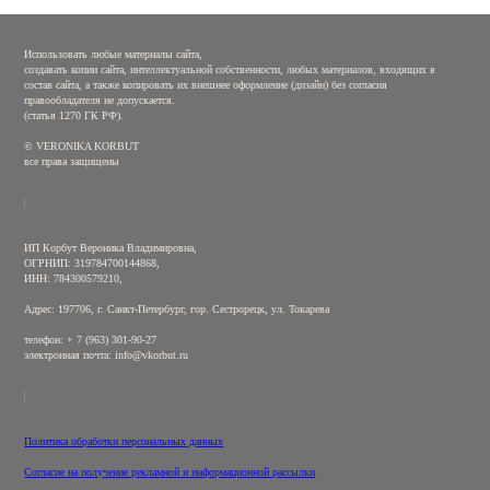
Использовать любые материалы сайта,
создавать копии сайта, интеллектуальной собственности, любых материалов, входящих в
состав сайта, а также копировать их внешнее оформление (дизайн) без согласия
правообладателя не допускается.
(статья 1270 ГК РФ).
© VERONIKA KORBUT
все права защищены
ИП Корбут Вероника Владимировна,
ОГРНИП: 319784700144868,
ИНН: 784300579210,
Адрес: 197706, г. Санкт-Петербург, гор. Сестрорецк, ул. Токарева
телефон: + 7 (963) 301-90-27
электронная почта: info@vkorbut.ru
Политика обработки персональных данных
Согласие на получение рекламной и информационной рассылки