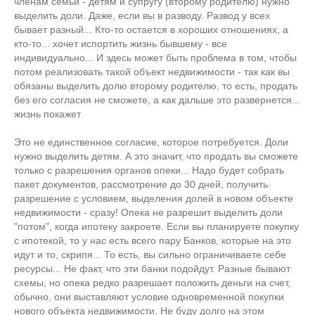
членам семьи - детям и супругу (второму родителю) нужно
выделить доли. Даже, если вы в разводу. Развод у всех
бывает разный... Кто-то остается в хороших отношениях, а
кто-то... хочет испортить жизнь бывшему - все
индивидуально... И здесь может быть проблема в том, чтобы
потом реализовать такой объект недвижимости - так как вы
обязаны выделить долю второму родителю, то есть, продать
без его согласия не сможете, а как дальше это развернется...
жизнь покажет
Это не единственное согласие, которое потребуется. Доли
нужно выделить детям. А это значит, что продать вы сможете
только с разрешения органов опеки... Надо будет собрать
пакет документов, рассмотрение до 30 дней, получить
разрешение с условием, выделения долей в новом объекте
недвижимости - сразу! Опека не разрешит выделить доли
"потом", когда ипотеку закроете. Если вы планируете покупку
с ипотекой, то у нас есть всего пару Банков, которые на это
идут и то, скрипя... То есть, вы сильно ограничиваете себе
ресурсы... Не факт, что эти банки подойдут. Разные бывают
схемы, но опека редко разрешает положить деньги на счет,
обычно, они выставляют условие одновременной покупки
нового объекта недвижимости. Не буду долго на этом