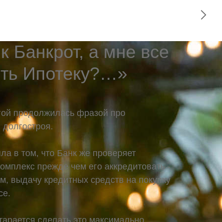
 Банкрот, а мне все
ить Ипотеку?…»
гой продолжилась фразой про
 долгостроя.
ла в том, что Банк же проверяет
омплекс прежде чем его аккредитовать -
им, выдачу кредитных средств на покупку
се.
старается сделать это максимально