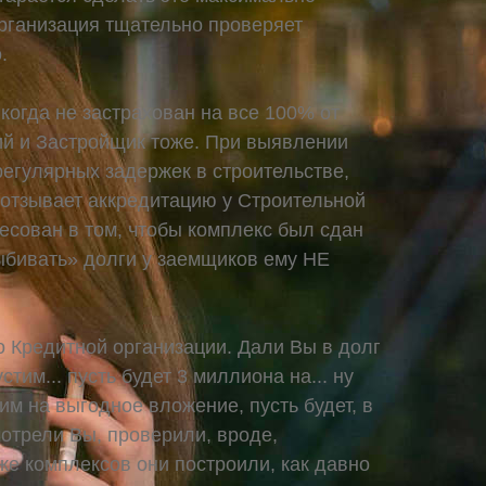
организация тщательно проверяет
.
икогда не застрахован на все 100% от
й и Застройщик тоже. При выявлении
регулярных задержек в строительстве,
 отзывает аккредитацию у Строительной
есован в том, чтобы комплекс был сдан
ыбивать» долги у заемщиков ему НЕ
о Кредитной организации. Дали Вы в долг
стим... пусть будет 3 миллиона на... ну
им на выгодное вложение, пусть будет, в
мотрели Вы, проверили, вроде,
же комплексов они построили, как давно