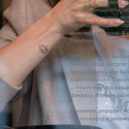
на рынке и так далее. 
новое законодательство
Компании пришлось пол
или она, вообще, не спр
изменения в Законе. В 
строительство.
Звонит Вам этот знакомы
понятно когда достроят 
пока отдавать». Как Вы 
3 миллиона «+», 3 милл
... Что-то мне подсказыв
финансы, которые дали 
Я, конечно, утрирую! Х
Так что вывод и рекоме
таковы: