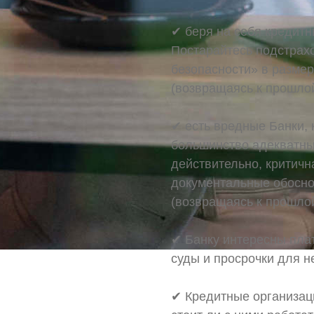
✔ беря на себя кредитн
Постарайтесь подстрахо
безопасности» в размер
(возвращаясь к прошлой
✔ есть вредные Банки, к
большинство адекватны 
действительно, критичн
документальные обосно
(возвращаясь к прошлой
✔ Банку интересны пла
суды и просрочки для н
✔ Кредитные организаци