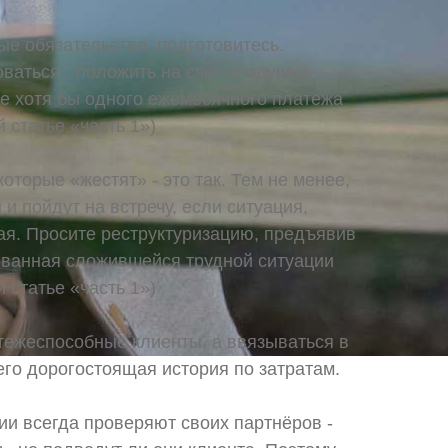
ые обязательства, подготовитесь.
ваться - положить на счет «подушку
е хотя бы одного ежемесячного платежа
 статье «часть 1»)
оторые «жестят» - это так. Тем не менее,
и пойдут на встречу, если ситуация,
ая. Просите реструктуризацию, предъявив
ванная сложившейся трудной ситуации
 статье «часть 1»)
тежеспособные клиенты, а ввязываться в
его дорогостоящая история по затратам.
и всегда проверяют своих партнёров -