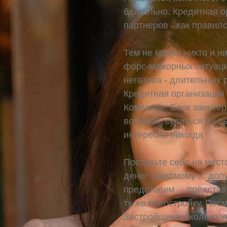
бдительно. Кредитная 
партнеров - как правило
Тем не менее никто и н
форс-мажорных ситуаци
негатива - длительных 
Кредитная организация
Компании. Банк заинтер
вовремя, судиться и «в
интересно никогда
Поставьте себя на мест
денег знакомому ... допу
представим ... представ
ту же новостройку. Пос
Застройщика, сколько у