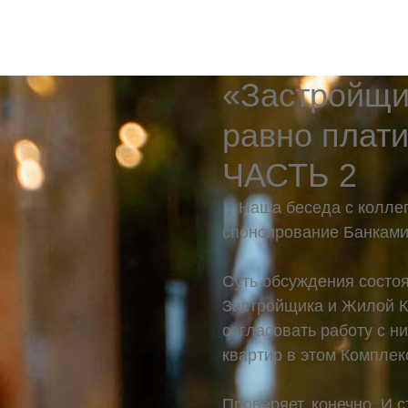
«Застройщик
равно плат
ЧАСТЬ 2
…Наша беседа с колле
спонсирование Банками
Суть обсуждения состоя
Застройщика и Жилой К
согласовать работу с н
квартир в этом Комплек
Проверяет, конечно. И 