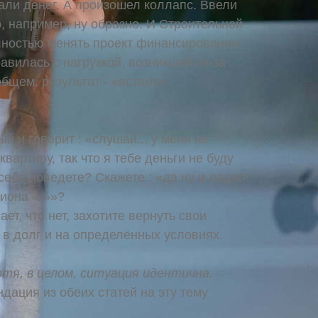
Дали денег. А произошел коллапс. Ввели
, например, ну образно. И Строительной
ностью менять проект финансирования
авилась с нагрузкой, возникшей из-за
общем, результат - «встало»
й и говорит : «слушай... у меня не
квартиру, так что я тебе деньги не буду
себя поведете? Скажете : «да ну и ладно!
иона «-»»?
ает, что нет, захотите вернуть свои
в долг и на определённых условиях.
отя, в целом, ситуация идентична.
ндация из обеих статей на эту тему