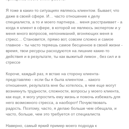
Я тоже в каких-то ситуациях являюсь клиентом. Бывает, что
даже в своей сфере. И… часто отношение к делу
специалиста, а то и моего партнера… меня расстраивает - а
когда я клиент в сфере, в которой не являюсь экспертом и у
меня много вопросов, непониманий, вгоняющих меня в
стресс… Становится, прямо вот, совсем сложно и самое
главное - ты часто теряешь самое бесценное в своей жизни -
время, твои ресурсы расходуются на лишние какие-то
действия и в результате, ты как выжитый лимон , без сил и в
стрессе
Короче, каждый раз, я встаю на сторону клиента-
представляю - если бы я была клиентом… какого
отношения, результата мне бы хотелось, в чем еще могут
возникнуть трудности, сложности, вопросы у моего клиента,
как еще, я могу упростить ему жизнь и помочь избежать для
него возможного стресса, а наоборот! Почувствовать
радость. Поэтому, часто, я делаю больше чем обещала, и
часто, больше, чем это требуется от специалиста
Наверно, самый яркий пример моего подхода к